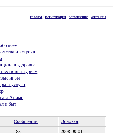
каталог
|
регистрация
|
соглашение
|
контакты
обо всём
омства и встречи
о
ицина и здоровье
ешествия и туризм
евые игры
ары и услуги
ор
га и Аниме
ья и быт
Сообщений
Основан
183
2008-09-01