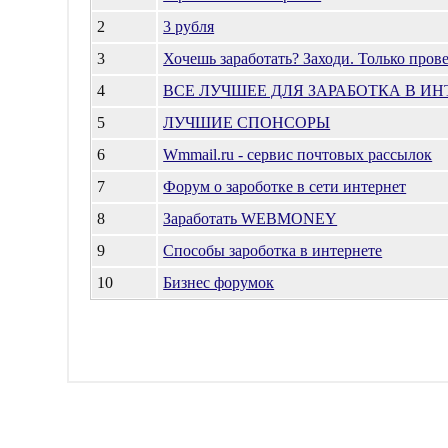
2
3 рубля
3
Хочешь заработать? Заходи. Только пров
4
ВСЕ ЛУЧШЕЕ ДЛЯ ЗАРАБОТКА В ИН
5
ЛУЧШИЕ СПОНСОРЫ
6
Wmmail.ru - cервис почтовых рассылок
7
Форум о зароботке в сети интернет
8
Заработать WEBMONEY
9
Способы зароботка в интернете
10
Бизнес форумок