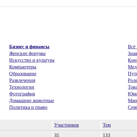
Бизнес и финансы
Всё 
Женские форумы
Знак
Искусство и культура
Кин
Компьютеры
Мед
Образование
Пут
Развлечения
Рол
Технологии
Тов
Фотография
Юм
Домашние животные
Ман
Политика и право
Сем
Участников
Тем
35
133