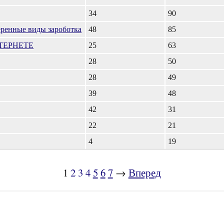
34
90
еренные виды зароботка
48
85
ТЕРНЕТЕ
25
63
28
50
28
49
39
48
42
31
22
21
4
19
1
2
3
4
5
6
7
→
Вперед