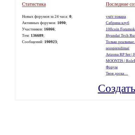
Статистика
Последние со
Новых форумов за 24 часа:
0
;
учёт товара
Активных форумов:
1090
;
Сабрина клуб
Участников:
16066
;
100coin Forumok
Тем:
136689
;
Hyundai Tech Ru
Сообщений:
190923
;
Только реальны
seosprendimai
Arizona RP Ser |
MOONTIS | Role
Форум
Твоя доска…
Создать