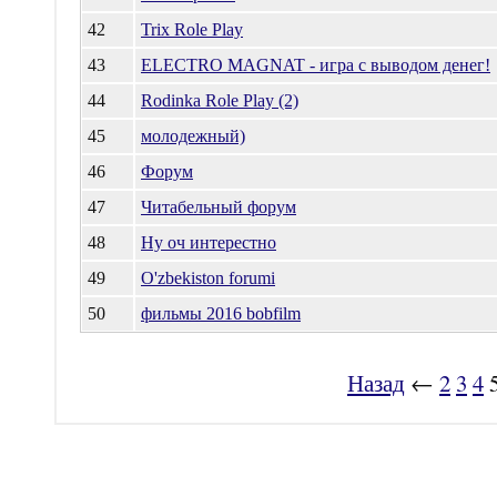
42
Trix Role Play
43
ELECTRO MAGNAT - игра с выводом денег!
44
Rodinka Role Play (2)
45
молодежный)
46
Форум
47
Читабельный форум
48
Ну оч интерестно
49
O'zbekiston forumi
50
фильмы 2016 bobfilm
Назад
←
2
3
4