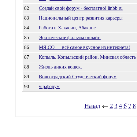
82
Создай свой форум - бесплатно! linbb.ru
83
Национальный центр развития карьеры
84
Работа в Хакасии, Абакане
85
Эротические фильмы онлайн
86
МЯ.СО — всё самое вкусное из интернета!
87
Копыль, Копыльский район, Минская область
88
Жизнь диких кошек.
89
Волгоградский Студенческий форум
90
vip.форум
Назад
←
2
3
4
6
7
8