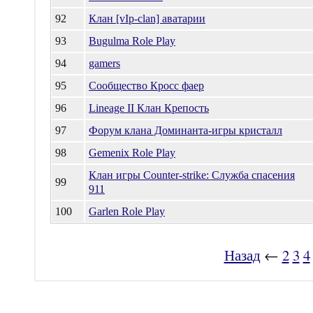
92
Клан [vIp-clan] аватарии
93
Bugulma Role Play
94
gamers
95
Сообщество Кросс фаер
96
Lineage II Клан Крепость
97
Форум клана Доминанта-игры кристалл
98
Gemenix Role Play
Клан игры Counter-strike: Служба спасения
99
911
100
Garlen Role Play
Назад
←
2
3
4