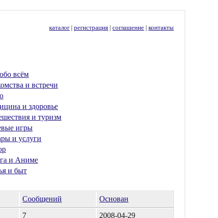
каталог
|
регистрация
|
соглашение
|
контакты
обо всём
омства и встречи
о
ицина и здоровье
ешествия и туризм
евые игры
ары и услуги
ор
га и Аниме
ья и быт
Сообщений
Основан
7
2008-04-29