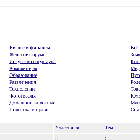
Бизнес и финансы
Всё 
Женские форумы
Знак
Искусство и культура
Кин
Компьютеры
Мед
Образование
Пут
Развлечения
Рол
Технологии
Тов
Фотография
Юм
Домашние животные
Ман
Политика и право
Сем
Участников
Тем
8
5